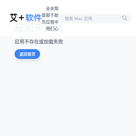
全
关
帮
首
部
于
助
页
应
我
中
应用未找到
用
们
心
应用不存在或加载失败
返回首页